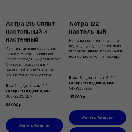
Астра 215 Сплит
Астра 122
настольный и
настольный
настенный
Настольный киоск, идеально
подходящий для установки на
Компактный и инновационный
кассовую линию, практически
киоск самособслуживания
полностью заменяет кассира.
Сплит, подходящий для любого
бизнеса. Превосходит и
заменяет бытовой планшет по
мощности и сроку службы.
Вес:
18 кг, диагональ 21,5"
Габариты изделия, мм:
Вес
: 2 кг, диагональ 15,6"
547х326х205
Габариты изделия, мм:
360х220х20мм
115 000
р.
85 000
р.
Узнать больше
Узнать больше