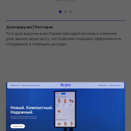
Доля выручки | Ресторан
Рост доли выручки в ресторане благодаря киоскам и снижения
доли заказов через кассу, что позволяет повышать эффективность
сотрудников и сокращать расходы
Преимущества
Цена
За счет более простых процессов и наличия