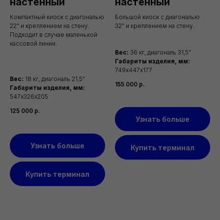
настенный
настенный
Компактный киоск с диагональю
Большой киоск с диагональю
22" и креплением на стену.
32" и креплением на стену.
Подходит в случае маленькой
кассовой линии.
Вес:
36 кг, диагональ 31,5"
Габариты изделия, мм:
749х447х177
Вес:
18 кг, диагональ 21,5"
155 000
р.
Габариты изделия, мм:
547х326х205
125 000
р.
Узнать больше
Узнать больше
Купить терминал
Купить терминал