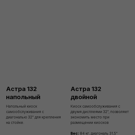
Астра 132
Астра 132
напольный
двойной
Напольный киоск
Киоск самообслуживания с
самообслуживания с
двумя дисплеями 32", позволяет
диагональю 32" для крепления
экономить место при
на стойке.
размещении киосков
Вес:
84 кг, диагональ 31,5"