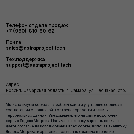
Телефон отдела продаж
+7 (960)-810-80-62
Почта
sales@astraproject.tech
Тех.поддержка
support@astraproject.tech
Адрес
Россия, Самарская область, г. Самара, ул. Песчаная, стр.
1-1а
Мы используем cookie для работы сайта и улучшения сервиса в
ООО «Астра»
соответствии с
Политикой в области обработки и защиты
ОГРН: 1166313122250
персональных данных.
Уведомляем, что на сайте подключен
ИНН: 6321414646 КПП: 631101001
сервис Яндекс.Метрика. Нажимая на кнопку «принять все», вы
даете согласие на использование всех cookie, включая аналитику
Яндекс.Метрика, и хранение полученных данных в течение
Согласие на обработку персональных данных